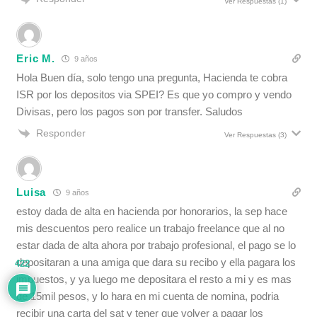
Ver Respuestas
(1)
Eric M.
9 años
Hola Buen día, solo tengo una pregunta, Hacienda te cobra
ISR por los depositos via SPEI? Es que yo compro y vendo
Divisas, pero los pagos son por transfer. Saludos
Responder
Ver Respuestas
(3)
Luisa
9 años
estoy dada de alta en hacienda por honorarios, la sep hace
mis descuentos pero realice un trabajo freelance que al no
estar dada de alta ahora por trabajo profesional, el pago se lo
depositaran a una amiga que dara su recibo y ella pagara los
422
impuestos, y ya luego me depositara el resto a mi y es mas
de 15mil pesos, y lo hara en mi cuenta de nomina, podria
recibir una carta del sat y tener que volver a pagar los