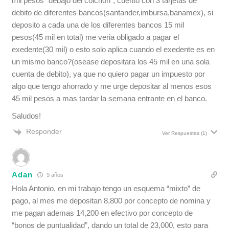
mil pesos “debajo del colchon”, cuento con 3 tarjetas de
debito de diferentes bancos(santander,imbursa,banamex), si
deposito a cada una de los diferentes bancos 15 mil
pesos(45 mil en total) me veria obligado a pagar el
exedente(30 mil) o esto solo aplica cuando el exedente es en
un mismo banco?(osease depositara los 45 mil en una sola
cuenta de debito), ya que no quiero pagar un impuesto por
algo que tengo ahorrado y me urge depositar al menos esos
45 mil pesos a mas tardar la semana entrante en el banco.
Saludos!
Responder
Ver Respuestas
(1)
Adan
9 años
Hola Antonio, en mi trabajo tengo un esquema “mixto” de
pago, al mes me depositan 8,800 por concepto de nomina y
me pagan ademas 14,200 en efectivo por concepto de
“bonos de puntualidad”, dando un total de 23,000, esto para