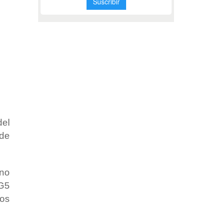
del
 de
ino
 G5
tos