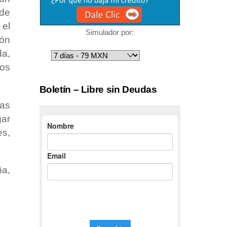
de
 el
Simulador por:
ión
da,
os
Boletín – Libre sin Deudas
las
gar
es,
ña,