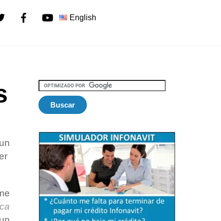
Twitter
Facebook
YouTube
English
s
 un
er
me
ica
 un