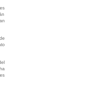
les
rán
gan
 de
to
del
 ha
res