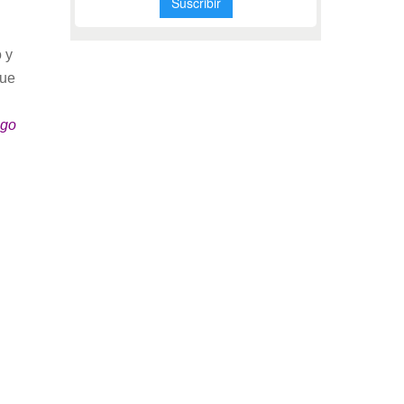
 y
que
ngo