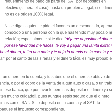
requerimiento de pago de parte del SAT por depósitos en
efectivo (si fuera el caso), hasta un problema legal, si el dine
no es de origen 100% legal.
Ni se diga si quien te pide el favor es un desconocido, apen
conocido o una persona con la que has tenido muy poca o n
relación; especialmente si te dice “
déjame depositar el diner
por ese favor que me haces, te voy a pagar una lanita extra; 
o el dinero, retiro una parte y te dejo lo demás en la cuenta y 
r” por el canto de las sirenas y el dinero fácil, es muy probable
ar un dinero en tu cuenta, y tu sabes que el dinero se obtuvo de
ncia, o por el cobro de la venta de algún auto o casa, o un trab
n ese banco, que por favor le permitas depositar el dinero ya s
… ten mucho cuidado!!, pues aunque estés seguro que el dinero
lemas con el SAT. Si lo deposita en tu cuenta y el SAT lo
 pagues el impuesto correspondiente.