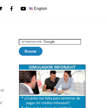
Twitter
Facebook
YouTube
English
 el
,
e”