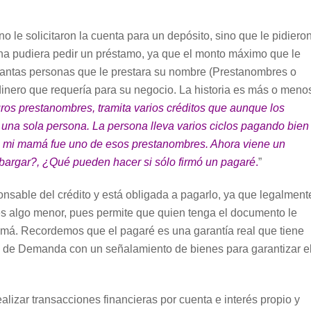
 le solicitaron la cuenta para un depósito, sino que le pidiero
na pudiera pedir un préstamo, ya que el monto máximo que le
uantas personas que le prestara su nombre (Prestanombres o
l dinero que requería para su negocio. La historia es más o meno
ros prestanombres, tramita varios créditos que aunque los
ra una sola persona. La persona lleva varios ciclos pagando bien
e mi mamá fue uno de esos prestanombres. Ahora viene un
rgar?, ¿Qué pueden hacer si sólo firmó un pagaré
.
”
nsable del crédito y está obligada a pagarlo, ya que legalment
o es algo menor, pues permite que quien tenga el documento le
mamá. Recordemos que el pagaré es una garantía real que tiene
so de Demanda con un señalamiento de bienes para garantizar e
lizar transacciones financieras por cuenta e interés propio y