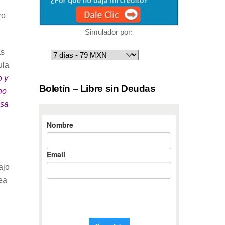
ro
Simulador por:
as
ula
o y
Boletín – Libre sin Deudas
no
esa
ajo
ea